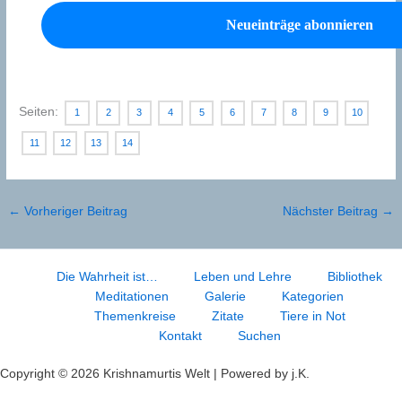
Seiten:
1
2
3
4
5
6
7
8
9
10
11
12
13
14
←
Vorheriger Beitrag
Nächster Beitrag
→
Die Wahrheit ist…
Leben und Lehre
Bibliothek
Meditationen
Galerie
Kategorien
Themenkreise
Zitate
Tiere in Not
Kontakt
Suchen
Copyright © 2026 Krishnamurtis Welt | Powered by j.K.