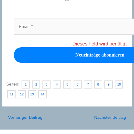
°°°
Dieses Feld wird benötigt.
Seiten:
1
2
3
4
5
6
7
8
9
10
11
12
13
14
←
Vorheriger Beitrag
Nächster Beitrag
→