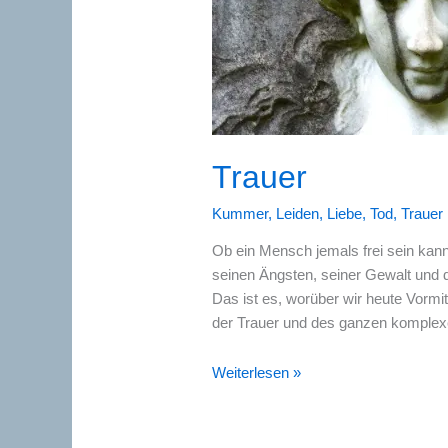
Trauer
Kummer
,
Leiden
,
Liebe
,
Tod
,
Trauer
Ob ein Mensch jemals frei sein kan
seinen Ängsten, seiner Gewalt und de
Das ist es, worüber wir heute Vorm
der Trauer und des ganzen komplexe
Trauer
Weiterlesen »