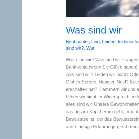
Was sind wir
Beobachter
,
Leid
,
Leiden
,
leidenscha
sind wir?
,
Wut
Was sind wir? Was sind wir – abge
Bankkonto (wenn Sie Glück haben), v
was sind wir? Leiden wir nicht? Oder
Gibt es Sorgen, Habgier, Neid? Beten
erschaffen hat? Klammern wir uns an
Leben wir nicht im Widerspruch, in
alles sind wir. Unsere Gewohnheite
das uns im Kopf herum geht, macht da
Bewusstseins, der das Bewusstsein b
durch riesige Erfahrungen, Schmerz