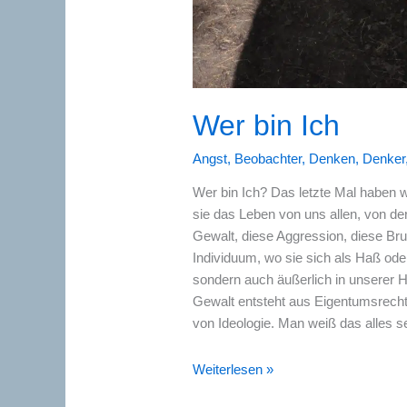
Wer bin Ich
Angst
,
Beobachter
,
Denken
,
Denker
Wer bin Ich? Das letzte Mal haben 
sie das Leben von uns allen, von de
Gewalt, diese Aggression, diese Bruta
Individuum, wo sie sich als Haß oder
sondern auch äußerlich in unserer 
Gewalt entsteht aus Eigentumsrech
von Ideologie. Man weiß das alles se
Wer
Weiterlesen »
bin