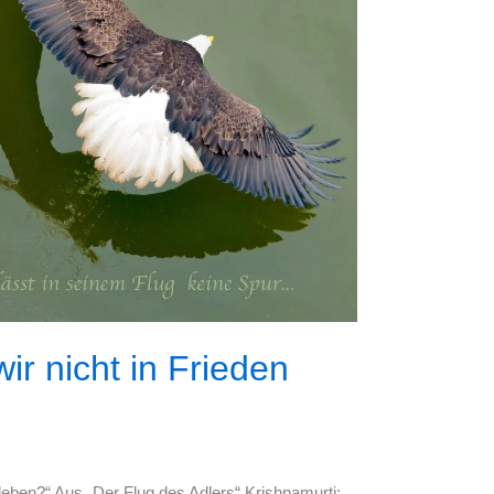
r nicht in Frieden
leben?“ Aus „Der Flug des Adlers“ Krishnamurti: