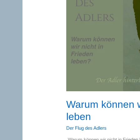
Warum können wi
leben
Der Flug des Adlers
„Warum können wir nicht in Frieden 