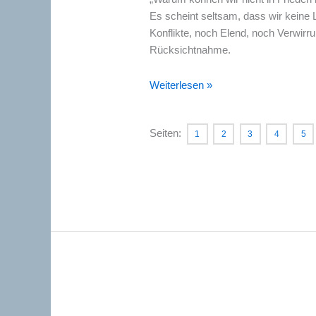
Es scheint seltsam, dass wir keine
Konflikte, noch Elend, noch Verwirru
Rücksichtnahme.
Warum
Weiterlesen »
können
wir
Seiten:
1
2
3
4
5
nicht
in
Frieden
leben