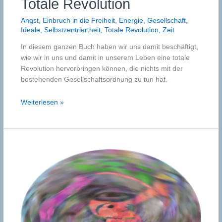
Totale Revolution
Angst
,
Einbruch in die Freiheit
,
Energie
,
Gesellschaft
,
Ideale
,
Selbstzentriertheit
,
Totale Revolution
,
Zeit
In diesem ganzen Buch haben wir uns damit beschäftigt,
wie wir in uns und damit in unserem Leben eine totale
Revolution hervorbringen können, die nichts mit der
bestehenden Gesellschaftsordnung zu tun hat.
Totale
Weiterlesen »
Revolution