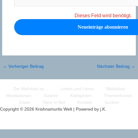
Dieses Feld wird benötigt.
←
Vorheriger Beitrag
Nächster Beitrag
→
Die Wahrheit ist…
Leben und Lehre
Bibliothek
Meditationen
Galerie
Kategorien
Themenkreise
Zitate
Tiere in Not
Kontakt
Suchen
Copyright © 2026 Krishnamurtis Welt | Powered by j.K.