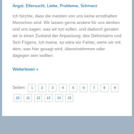
Angst
,
Eifersucht
,
Liebe
,
Probleme
,
Schmerz
Ich fürchte, dass die meisten von uns keine ernsthaften
Menschen sind. Wir lassen gerne andere für uns denken
und uns sagen; was wir tun sollen, und dadurch geraten
wir in einen Zustand der Anpassung, des Gehorsams und
Sich Fügens. Ich meine, es wäre ein Fehler, wenn wir mit
dem, was hier gesagt wird, übereinstimmen oder
dagegen sein wollten.
Einfach
Weiterlesen »
Leben
Seiten:
1
2
3
4
5
6
7
8
9
10
11
12
13
14
15