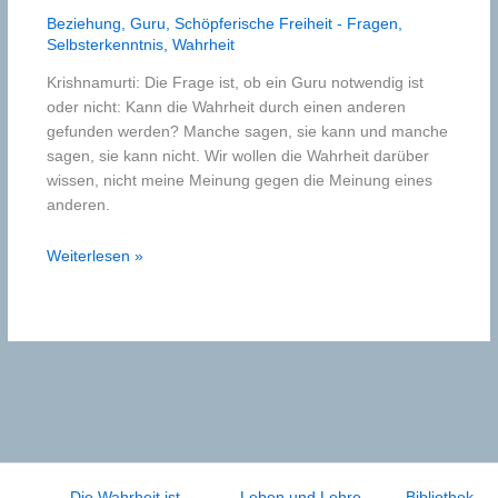
Beziehung
,
Guru
,
Schöpferische Freiheit - Fragen
,
Selbsterkenntnis
,
Wahrheit
Krishnamurti: Die Frage ist, ob ein Guru notwendig ist
oder nicht: Kann die Wahrheit durch einen anderen
gefunden werden? Manche sagen, sie kann und manche
sagen, sie kann nicht. Wir wollen die Wahrheit darüber
wissen, nicht meine Meinung gegen die Meinung eines
anderen.
Guru
Weiterlesen »
Die Wahrheit ist…
Leben und Lehre
Bibliothek