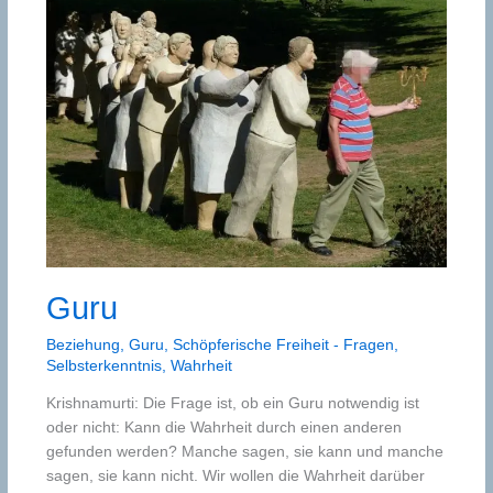
Guru
Beziehung
,
Guru
,
Schöpferische Freiheit - Fragen
,
Selbsterkenntnis
,
Wahrheit
Krishnamurti: Die Frage ist, ob ein Guru notwendig ist
oder nicht: Kann die Wahrheit durch einen anderen
gefunden werden? Manche sagen, sie kann und manche
sagen, sie kann nicht. Wir wollen die Wahrheit darüber