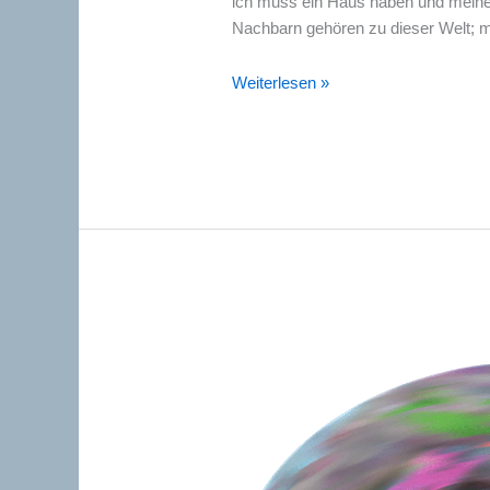
ich muss ein Haus haben und meine
Nachbarn gehören zu dieser Welt; me
Wie
Weiterlesen »
man
in
dieser
Welt
leben
soll