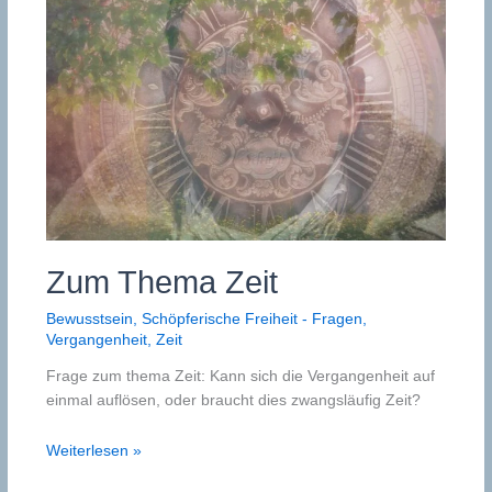
Zum Thema Zeit
Bewusstsein
,
Schöpferische Freiheit - Fragen
,
Vergangenheit
,
Zeit
Frage zum thema Zeit: Kann sich die Vergangenheit auf
einmal auflösen, oder braucht dies zwangsläufig Zeit?
Zum
Weiterlesen »
Thema