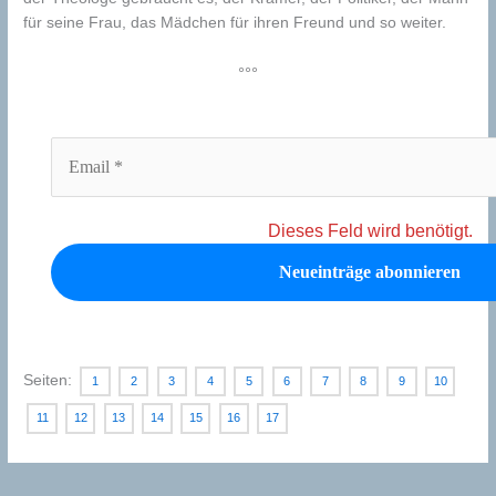
für seine Frau, das Mädchen für ihren Freund und so weiter.
°°°
Dieses Feld wird benötigt.
Seiten:
1
2
3
4
5
6
7
8
9
10
11
12
13
14
15
16
17