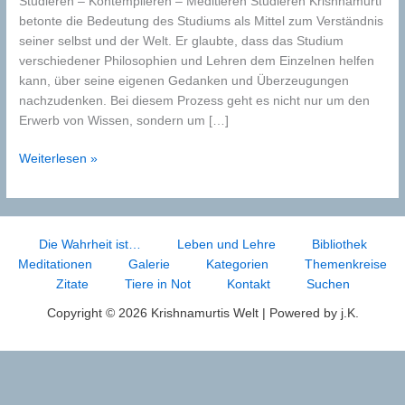
Studieren – Kontemplieren – Meditieren Studieren Krishnamurti
betonte die Bedeutung des Studiums als Mittel zum Verständnis
seiner selbst und der Welt. Er glaubte, dass das Studium
verschiedener Philosophien und Lehren dem Einzelnen helfen
kann, über seine eigenen Gedanken und Überzeugungen
nachzudenken. Bei diesem Prozess geht es nicht nur um den
Erwerb von Wissen, sondern um […]
Studieren
Weiterlesen »
–
Kontemplieren
–
Meditieren
Die Wahrheit ist…
Leben und Lehre
Bibliothek
Meditationen
Galerie
Kategorien
Themenkreise
Zitate
Tiere in Not
Kontakt
Suchen
Copyright © 2026 Krishnamurtis Welt | Powered by j.K.