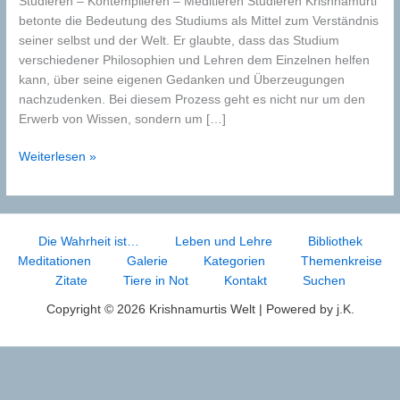
Studieren – Kontemplieren – Meditieren Studieren Krishnamurti
betonte die Bedeutung des Studiums als Mittel zum Verständnis
seiner selbst und der Welt. Er glaubte, dass das Studium
verschiedener Philosophien und Lehren dem Einzelnen helfen
kann, über seine eigenen Gedanken und Überzeugungen
nachzudenken. Bei diesem Prozess geht es nicht nur um den
Erwerb von Wissen, sondern um […]
Studieren
Weiterlesen »
–
Kontemplieren
–
Meditieren
Die Wahrheit ist…
Leben und Lehre
Bibliothek
Meditationen
Galerie
Kategorien
Themenkreise
Zitate
Tiere in Not
Kontakt
Suchen
Copyright © 2026 Krishnamurtis Welt | Powered by j.K.