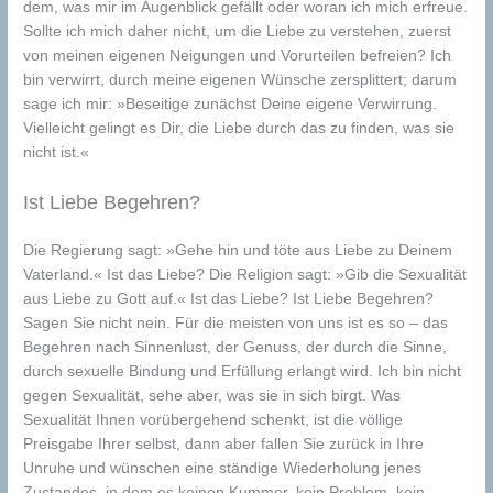
dem, was mir im Augenblick gefällt oder woran ich mich erfreue.
Sollte ich mich daher nicht, um die Liebe zu verstehen, zuerst
von meinen eigenen Neigungen und Vorurteilen befreien? Ich
bin verwirrt, durch meine eigenen Wünsche zersplittert; darum
sage ich mir: »Beseitige zunächst Deine eigene Verwirrung.
Vielleicht gelingt es Dir, die Liebe durch das zu finden, was sie
nicht ist.«
Ist Liebe Begehren?
Die Regierung sagt: »Gehe hin und töte aus Liebe zu Deinem
Vaterland.« Ist das Liebe? Die Religion sagt: »Gib die Sexualität
aus Liebe zu Gott auf.« Ist das Liebe? Ist Liebe Begehren?
Sagen Sie nicht nein. Für die meisten von uns ist es so – das
Begehren nach Sinnenlust, der Genuss, der durch die Sinne,
durch sexuelle Bindung und Erfüllung erlangt wird. Ich bin nicht
gegen Sexualität, sehe aber, was sie in sich birgt. Was
Sexualität Ihnen vorübergehend schenkt, ist die völlige
Preisgabe Ihrer selbst, dann aber fallen Sie zurück in Ihre
Unruhe und wünschen eine ständige Wiederholung jenes
Zustandes, in dem es keinen Kummer, kein Problem, kein