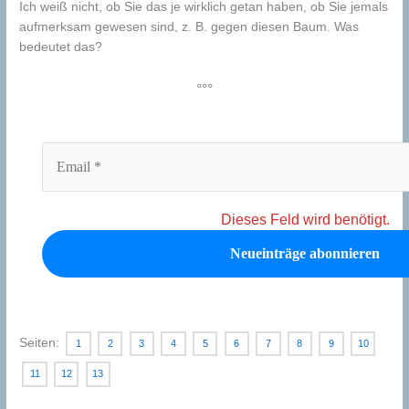
Ich weiß nicht, ob Sie das je wirklich getan haben, ob Sie jemals
aufmerksam gewesen sind, z. B. gegen diesen Baum. Was
bedeutet das?
°°°
Dieses Feld wird benötigt.
Seiten:
1
2
3
4
5
6
7
8
9
10
11
12
13