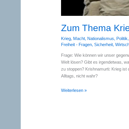
Zum Thema Kri
Krieg
,
Macht
,
Nationalismus
,
Politik
Freiheit - Fragen
,
Sicherheit
,
Wirtsch
Frage: Wie können wir unser gegenwä
Welt lösen? Gibt es irgendetwas, w
zu stoppen? Krishnamurti: Krieg ist 
Alltags, nicht wahr?
Zum
Weiterlesen »
Thema
Krieg