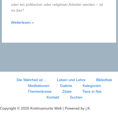
oder ein politischer oder religiöser Arbeiter werden – ist
es das?
Zum
Weiterlesen »
Thema
Langeweile
und
Interesse
Die Wahrheit ist…
Leben und Lehre
Bibliothek
Meditationen
Galerie
Kategorien
Themenkreise
Zitate
Tiere in Not
Kontakt
Suchen
Copyright © 2026 Krishnamurtis Welt | Powered by j.K.