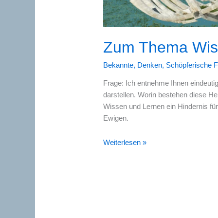
Zum Thema Wis
Bekannte
,
Denken
,
Schöpferische Fr
Frage: Ich entnehme Ihnen eindeuti
darstellen. Worin bestehen diese He
Wissen und Lernen ein Hindernis fü
Ewigen.
Zum
Weiterlesen »
Thema
Wissen