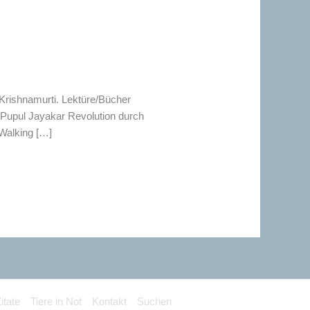
Krishnamurti. Lektüre/Bücher
upul Jayakar Revolution durch
 Walking […]
itate
Tiere in Not
Kontakt
Suchen