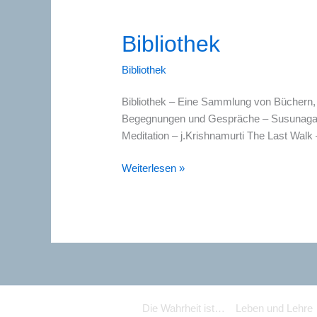
Bibliothek
Bibliothek
Bibliothek – Eine Sammlung von Büchern, 
Begegnungen und Gespräche – Susunaga 
Meditation – j.Krishnamurti The Last Walk
Bibliothek
Weiterlesen »
Die Wahrheit ist…
Leben und Lehre