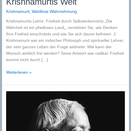
Krishnamurtis Welt
Krishnamurti
,
Wahllose Wahrnehmung
Krishnamurtis Lehre: Freiheit durch Selbsterkenntnis „Die
Wahrheit ist ein pfadloses Land„, verstehen Sie, wie Denken
Ihre Freiheit einschränkt und wie Sie sich davon befreien. J.
Krishnamurti war ein indischer Philosoph und spiritueller Lehrer,
der sein ganzes Leben der Frage widmete: Wie kann der
Mensch wirklich frei werden? Seine Antwort war radikal: Freiheit
kommt nicht durch […]
Krishnamurtis
Weiterlesen »
Welt