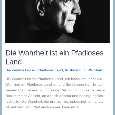
Die Wahrheit ist ein Pfadloses
Land
Die Wahrheit ist ein Pfadloses Land
,
Krishnamurti
,
Wahrheit
Die Wahrheit ist ein Pfadloses Land „Ich behaupte, dass die
Wahrheit ein Pfadloses Land ist, und Sie können sich ihr auf
keinem Pfad nähern, durch keine Religion, durch keine Sekte.
Das ist meine Ansicht, an der ich absolut und bedingungslos
festhalte. Die Wahrheit, die grenzenlos, unbedingt, unnahbar
ist, auf welchem Pfad auch immer, kann nicht