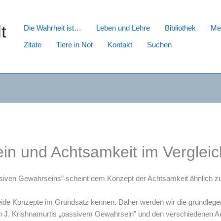
t
Die Wahrheit ist…
Leben und Lehre
Bibliothek
Med
Zitate
Tiere in Not
Kontakt
Suchen
in und Achtsamkeit im Vergleic
siven Gewahrseins” scheint dem Konzept der Achtsamkeit ähnlich zu s
eide Konzepte im Grundsatz kennen. Daher werden wir die grundlege
en J. Krishnamurtis „passivem Gewahrsein” und den verschiedenen A