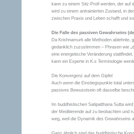
kann zu einem Sitz-Profi werden, der auf d
wird zu einem antrainierten Zustand, in de
zwischen Praxis und Leben schafft und so u
Die Falle des passiven Gewahrseins (der 
Da Krishnamurti alle Methoden ablehnte, ger
gedanklich zuzustimmen – Phrasen wie „de
eine energetische Veränderung stattfindet
kann ein Experte in K.s Terminologie werde
Die Konvergenz auf dem Gipfel
Auch wenn die Einstiegspunkte total unter
passives Bewusstsein oft dasselbe besch
Im buddhistischen Satipatthana Sutta wird
der Meditierende auf zu beobachten und ru
weg, weil die Dynamik des Gewahrseins au
Ganz ähnlich sind das buddhistische Konze