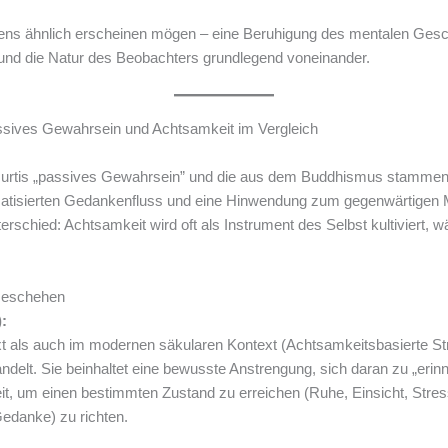
rens ähnlich erscheinen mögen – eine Beruhigung des mentalen Gesc
 und die Natur des Beobachters grundlegend voneinander.
sives Gewahrsein und Achtsamkeit im Vergleich
amurtis „passives Gewahrsein” und die aus dem Buddhismus stammen
matisierten Gedankenfluss und eine Hinwendung zum gegenwärtigen
erschied: Achtsamkeit wird oft als Instrument des Selbst kultiviert,
 Geschehen
:
xt als auch im modernen säkularen Kontext (Achtsamkeitsbasierte S
andelt. Sie beinhaltet eine bewusste Anstrengung, sich daran zu „eri
it, um einen bestimmten Zustand zu erreichen (Ruhe, Einsicht, Stress
Gedanke) zu richten.