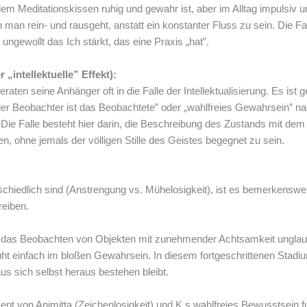
em Meditationskissen ruhig und gewahr ist, aber im Alltag impulsiv un
n man rein- und rausgeht, anstatt ein konstanter Fluss zu sein. Die F
ngewollt das Ich stärkt, das eine Praxis „hat”.
„intellektuelle” Effekt):
aten seine Anhänger oft in die Falle der Intellektualisierung. Es ist g
r Beobachter ist das Beobachtete” oder „wahlfreies Gewahrsein” na
. Die Falle besteht hier darin, die Beschreibung des Zustands mit d
n, ohne jemals der völligen Stille des Geistes begegnet zu sein.
schiedlich sind (Anstrengung vs. Mühelosigkeit), ist es bemerkenswe
reiben.
 das Beobachten von Objekten mit zunehmender Achtsamkeit unglaublic
ht einfach im bloßen Gewahrsein. In diesem fortgeschrittenen Stadiu
s sich selbst heraus bestehen bleibt.
pt von Animitta (Zeichenlosigkeit) und K.s wahlfreies Bewusstsein 