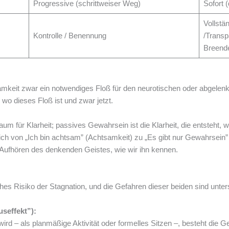
Progressive (schrittweiser Weg)
Sofort 
Vollstä
Kontrolle / Benennung
/Transp
Breend
eit zwar ein notwendiges Floß für den neurotischen oder abgelenkten
wo dieses Floß ist und zwar jetzt.
aum für Klarheit; passives Gewahrsein ist die Klarheit, die entsteht
h von „Ich bin achtsam” (Achtsamkeit) zu „Es gibt nur Gewahrsein” (K
 Aufhören des denkenden Geistes, wie wir ihn kennen.
sches Risiko der Stagnation, und die Gefahren dieser beiden sind unter
useffekt”):
 wird – als planmäßige Aktivität oder formelles Sitzen –, besteht die 