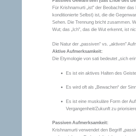
Passives Gewahrsein (das Ende des Be
Für Krishnamurti „ist” der Beobachter das 
konditionierte Selbst) ist, die die Gegenw
Sehen. Die Trennung bricht zusammen. Wen
Wut; das „Ich”, das die Wut erkennt, ist n
Die Natur der „passiven” vs. „aktiven” Au
Aktive Aufmerksamkeit:
Die Etymologie von sati bedeutet „sich eri
Es ist ein aktives Halten des Geist
Es wird oft als „Bewachen“ der Sin
Es ist eine muskuläre Form der Au
Vergangenheit/Zukunft zu priorisier
Passiven Aufmerksamkeit:
Krishnamurti verwendet den Begriff „pass