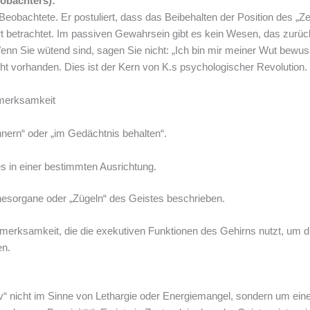
obachters):
Beobachtete. Er postuliert, dass das Beibehalten der Position des „Ze
art betrachtet. Im passiven Gewahrsein gibt es kein Wesen, das zurück
n Sie wütend sind, sagen Sie nicht: „Ich bin mir meiner Wut bewus
icht vorhanden. Dies ist der Kern von K.s psychologischer Revolution.
fmerksamkeit
nnern“ oder „im Gedächtnis behalten“.
es in einer bestimmten Ausrichtung.
nesorgane oder „Zügeln“ des Geistes beschrieben.
fmerksamkeit, die die exekutiven Funktionen des Gehirns nutzt, um 
en.
iv“ nicht im Sinne von Lethargie oder Energiemangel, sondern um ei