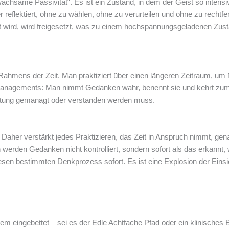
chsame Passivität“. Es ist ein Zustand, in dem der Geist so intensiv 
r reflektiert, ohne zu wählen, ohne zu verurteilen und ohne zu rechtfe
wird, wird freigesetzt, was zu einem hochspannungsgeladenen Zustand
s Rahmens der Zeit. Man praktiziert über einen längeren Zeitraum, um
 Managements: Man nimmt Gedanken wahr, benennt sie und kehrt zum
tung gemanagt oder verstanden werden muss.
. Daher verstärkt jedes Praktizieren, das Zeit in Anspruch nimmt, g
werden Gedanken nicht kontrolliert, sondern sofort als das erkannt,
esen bestimmten Denkprozess sofort. Es ist eine Explosion der Ein
tem eingebettet – sei es der Edle Achtfache Pfad oder ein klinische