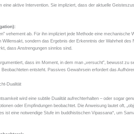
ine aktive Intervention. Sie impliziert, dass der aktuelle Geisteszu
ation):
eren” vehement ab. Für ihn impliziert jede Methode eine mechanische W
in Willensakt, sondern das Ergebnis der Erkenntnis der Wahrheit des 
kt, dass Anstrengungen sinnlos sind.
K. argumentiert, dass im Moment, in dem man „versucht”, bewusst zu 
eobachteten entsteht. Passives Gewahrsein erfordert das Aufhören
cht-Dualität
tsamkeit wird eine subtile Dualität aufrechterhalten – oder sogar genu
tionen oder Empfindungen beobachtet. Die Anweisung lautet oft, „obj
Dies ist eine notwendige Stufe im buddhistischen Vipassana*, um Sam